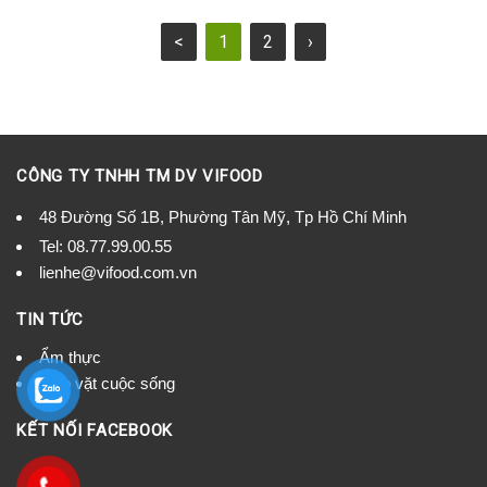
<
1
2
›
CÔNG TY TNHH TM DV VIFOOD
48 Đường Số 1B, Phường Tân Mỹ, Tp Hồ Chí Minh
Tel:
08.77.99.00.55
lienhe@vifood.com.vn
TIN TỨC
Ẩm thực
Mẹo vặt cuộc sống
KẾT NỐI FACEBOOK