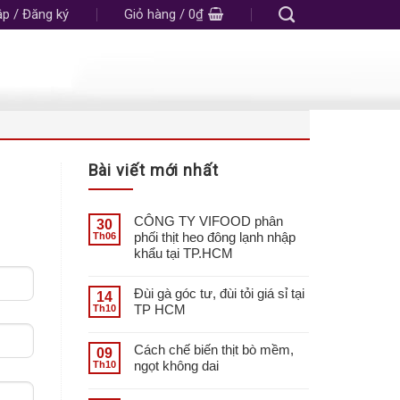
p / Đăng ký
Giỏ hàng /
0
₫
Bài viết mới nhất
CÔNG TY VIFOOD phân
30
phối thịt heo đông lạnh nhập
Th06
khẩu tại TP.HCM
Đùi gà góc tư, đùi tỏi giá sỉ tại
14
TP HCM
Th10
Cách chế biến thịt bò mềm,
09
ngọt không dai
Th10