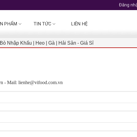
Đăng nhậ
N PHẨM
TIN TỨC
LIÊN HỆ
Bò Nhập Khẩu | Heo | Gà | Hải Sản - Giá Sỉ
vn - Mail: lienhe@vifood.com.vn