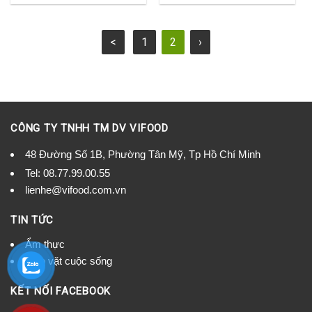
<
1
2
›
CÔNG TY TNHH TM DV VIFOOD
48 Đường Số 1B, Phường Tân Mỹ, Tp Hồ Chí Minh
Tel:
08.77.99.00.55
lienhe@vifood.com.vn
TIN TỨC
Ẩm thực
Mẹo vặt cuộc sống
KẾT NỐI FACEBOOK