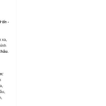
 tín -
 xa,
hình
Châu
.
m:
h
a,
âu,
n,