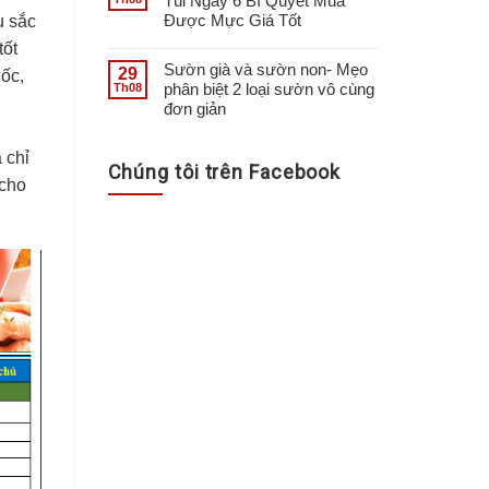
Túi Ngay 6 Bí Quyết Mua
Được Mực Giá Tốt
u sắc
tốt
Sườn già và sườn non- Mẹo
29
uốc,
phân biệt 2 loại sườn vô cùng
Th08
đơn giản
 chỉ
Chúng tôi trên Facebook
 cho