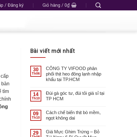
p / Đăng ký
Giỏ hàng /
0
₫
Bài viết mới nhất
CÔNG TY VIFOOD phân
30
phối thịt heo đông lạnh nhập
Th06
 cấp
khẩu tại TP.HCM
a bàn
ể tìm
Đùi gà góc tư, đùi tỏi giá sỉ tại
14
TP HCM
Th10
chính
đông
Cách chế biến thịt bò mềm,
09
ngọt không dai
Th10
Giá Mực Ghim Trứng – Bỏ
29
Th08