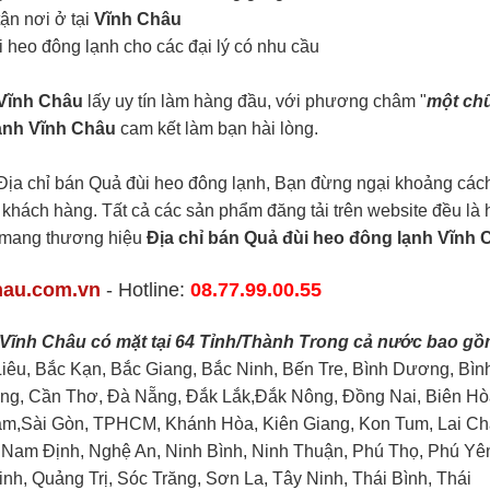
ận nơi ở tại
Vĩnh Châu
i heo đông lạnh cho các đại lý có nhu cầu
 Vĩnh Châu
lấy uy tín làm hàng đầu, với phương châm "
một chữ
lạnh Vĩnh Châu
cam kết làm bạn hài lòng.
ịa chỉ bán Quả đùi heo đông lạnh, Bạn đừng ngại khoảng cách
ý khách hàng. Tất cả các sản phẩm đăng tải trên website đều là 
h mang thương hiệu
Địa chỉ bán Quả đùi heo đông lạnh Vĩnh 
hau.com.vn
- Hotline:
08.77.99.00.55
 Vĩnh Châu có mặt tại 64 Tỉnh/Thành Trong cả nước bao gồ
Liêu, Bắc Kạn, Bắc Giang, Bắc Ninh, Bến Tre, Bình Dương, Bìn
ng, Cần Thơ, Đà Nẵng, Đắk Lắk,Đắk Nông, Đồng Nai, Biên Hò
Nam,Sài Gòn, TPHCM, Khánh Hòa, Kiên Giang, Kon Tum, Lai Ch
 Nam Định, Nghệ An, Ninh Bình, Ninh Thuận, Phú Thọ, Phú Yê
, Quảng Trị, Sóc Trăng, Sơn La, Tây Ninh, Thái Bình, Thái