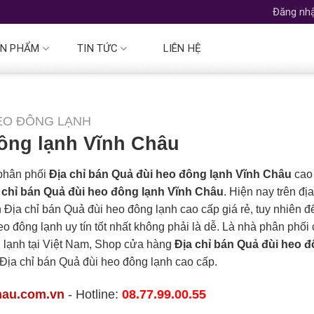
Đăng nhậ
N PHẨM
TIN TỨC
LIÊN HỆ
HEO ĐÔNG LẠNH
đông lạnh Vĩnh Châu
 phân phối
Địa chỉ bán Quả đùi heo đông lạnh Vĩnh Châu
cao
 chỉ bán Quả đùi heo đông lạnh Vĩnh Châu
. Hiện nay trên đị
 Địa chỉ bán Quả đùi heo đông lạnh cao cấp giá rẻ, tuy nhiên đ
o đông lạnh uy tín tốt nhất không phải là dễ. Là nhà phân phối 
g lạnh tại Việt Nam, Shop cửa hàng
Địa chỉ bán Quả đùi heo 
 Địa chỉ bán Quả đùi heo đông lạnh cao cấp.
hau.com.vn
- Hotline:
08.77.99.00.55