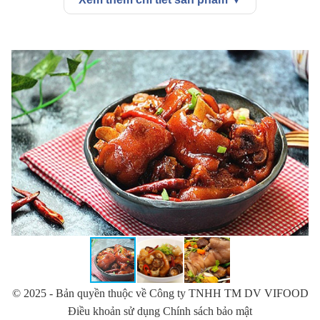
Nếu bạn muốn thay đổi thực đơn gia đình thêm phần lạ miệng thì
lựa chọn khoanh gối heo là thích hợp. Các món ăn với thực
phẩm này sẽ giúp cho bữa cơm gia đình thêm phần hấp dẫn đấy.
Khoanh gối heo ăn có tốt không?
Khoanh gối heo là nguyên liệu thường dùng để làm các món hầm,
phần khoanh gối không khô, ít mỡ ăn không bị ngấy vì vậy rất
được ưa chuộng.
Khoanh giò heo rất tốt và bổ dưỡng cho các bà bầu, giúp phục
hồi sức khỏe cho người mới ốm dậy, phụ nữ sau sinh. Thường
được dùng để nấu các món như: bún riêu, hầm đu đủ, hầm thuốc
bắc, bún bò….
Khoanh gối heo có tác dụng gì?
© 2025 - Bản quyền thuộc về Công ty TNHH TM DV VIFOOD
Chúng ta đều biết thịt heo rất tốt cho sức khỏe, giàu vitamin và
Điều khoản sử dụng Chính sách bảo mật