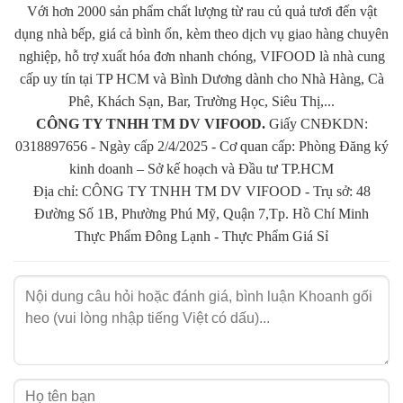
các khoáng chất. Khoanh đầu gối rất giàu protein, vitamin và các
Với hơn 2000 sản phẩm chất lượng từ rau củ quả tươi đến vật
chất khoáng là những dưỡng chất cần thiết cho cơ thể chúng ta.
dụng nhà bếp, giá cả bình ổn, kèm theo dịch vụ giao hàng chuyên
nghiệp, hỗ trợ xuất hóa đơn nhanh chóng, VIFOOD là nhà cung
Thịt khoanh gối heo chứa những dưỡng chất như: Vitamin A, B,
cấp uy tín tại TP HCM và Bình Dương dành cho Nhà Hàng, Cà
D, selen, kẽm, photpho, sắt…
Phê, Khách Sạn, Bar, Trường Học, Siêu Thị,...
CÔNG TY TNHH TM DV VIFOOD.
Giấy CNĐKDN:
Ngoài ra khoanh đầu gối heo còn chứa hàm lượng axit amin cần
0318897656 - Ngày cấp 2/4/2025 - Cơ quan cấp: Phòng Đăng ký
thiết, giúp tái tạo cơ bắp và tăng cường hệ miễn dịch thích hợp
kinh doanh – Sở kế hoạch và Đầu tư TP.HCM
cho trẻ em và người vận động mạnh.
Địa chỉ: CÔNG TY TNHH TM DV VIFOOD - Trụ sở: 48
Đường Số 1B, Phường Phú Mỹ, Quận 7,Tp. Hồ Chí Minh
Đặc biệt với các mẹ bỉm sữa đang cho con bú thì ăn khoanh gối
Thực Phẩm Đông Lạnh
-
Thực Phẩm Giá Sỉ
heo là lựa chọn thích hợp, bởi thực phẩm này giúp lợi sữa và rất
tốt cho cơ thể.
Khoanh gối heo làm món gì ngon?
Cũng giống như móng giò heo thì khoanh giò heo cũng là một
trong những bộ phận bổ dưỡng của thịt heo.
Theo nghiên cứu trong khoanh gối heo có nguồn collagen cao, vì