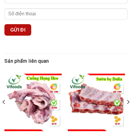
vậy bạn nên bổ sung thực phẩm này cho thực đơn hàng tuần giúp
da căng mịn, giảm nếp nhăn, sáng đẹp.
Khoanh gối heo khìa nước dừa
Thịt heo khìa nước dừa là món ăn quen thuộc của người miền
Tây Nam Bộ, hôm nay chúng ta hãy cùng đổi vị với món khoanh
gối heo khìa nước dừa thơm ngon hấp dẫn, hãy vào bếp nấu cho
cả nhà cùng thưởng thức nào.
Sản phẩm liên quan
Nguyên liệu làm khoanh gối khìa nước dừa
500gr khoanh gối heo
5 chén nước dừa tươi
2 tép tỏi, 1 ít nước cốt chanh
1 muỗng canh nước mắm
1 muỗng canh dầu ăn
Gia vị: muối, bột ngọt, đường, tiêu