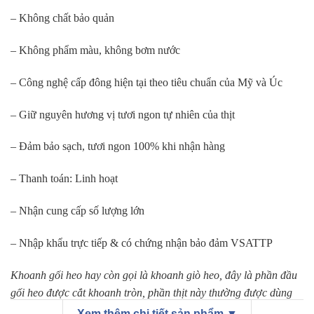
– Không chất bảo quản
– Không phẩm màu, không bơm nước
– Công nghệ cấp đông hiện tại theo tiêu chuẩn của Mỹ và Úc
– Giữ nguyên hương vị tươi ngon tự nhiên của thịt
– Đảm bảo sạch, tươi ngon 100% khi nhận hàng
– Thanh toán: Linh hoạt
– Nhận cung cấp số lượng lớn
– Nhập khẩu trực tiếp & có chứng nhận bảo đảm VSATTP
Khoanh gối heo hay còn gọi là khoanh giò heo, đây là phần đầu
gối heo được cắt khoanh tròn, phần thịt này thường được dùng
để hầm canh lấy cốt thích hợp bồi bổ sức khoẻ, nấu bún….
Xem thêm chi tiết sản phẩm ▼