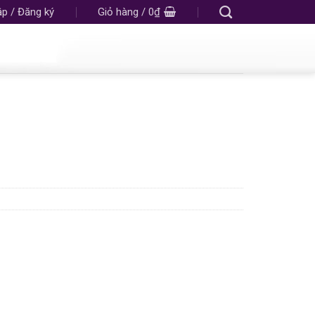
p / Đăng ký
Giỏ hàng /
0
₫