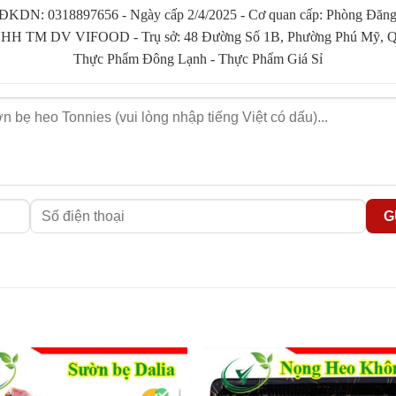
KDN: 0318897656 - Ngày cấp 2/4/2025 - Cơ quan cấp: Phòng Đăng 
cơm gia đình bạn
HH TM DV VIFOOD - Trụ sở: 48 Đường Số 1B, Phường Phú Mỹ, Qu
 của mọi gia đình. Làm Sườn heo thế nào để bữa ăn không nhàm chán
Thực Phẩm Đông Lạnh
-
Thực Phẩm Giá Sỉ
n.
dẫn. Có thể kể đến đó là món: sườn xào chua ngọt, sườn xào cay,…. 
uyện cùng với các loại rau củ. Sẽ rất tuyệt vời đấy.
 họp nho nhỏ của gia đình thì các món ăn ngon sẽ là điểm nhấn thú vị 
o đi nữa thì hương vị cũng sẽ vô cùng khó quen, với gia vị thấm đậm 
 ngại thử ngay món bún sườn chua ngọt thơm ngon này nhé. Lựa chọn 