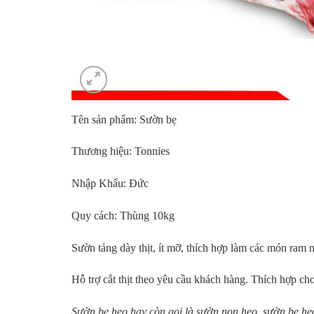
Tên sản phẩm: Sườn bẹ
Thương hiệu: Tonnies
Nhập Khẩu: Đức
Quy cách: Thùng 10kg
Sườn tảng dày thịt, ít mỡ, thích hợp làm các món ra
Hỗ trợ cắt thịt theo yêu cầu khách hàng. Thích hợp c
Sườn bẹ heo hay còn gọi là sườn non heo, sườn bẹ heo