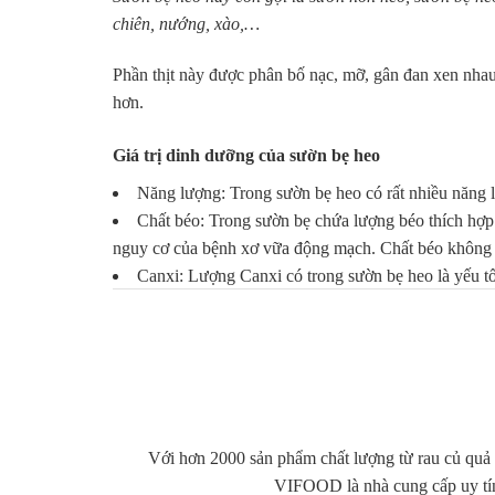
chiên, nướng, xào,…
Phần thịt này được phân bố nạc, mỡ, gân đan xen nha
hơn.
Giá trị dinh dưỡng của sườn bẹ heo
Năng lượng: Trong sườn bẹ heo có rất nhiều năng l
Chất béo: Trong sườn bẹ chứa lượng béo thích hợp.
nguy cơ của bệnh xơ vữa động mạch. Chất béo không n
Canxi: Lượng Canxi có trong sườn bẹ heo là yếu tố
thúc đẩy quá trình phát triển của trẻ.
Kali: Đây là khoáng chất với tỉ lệ chiếm thứ 3 trong
Chất đạm: Lượng chất đạm trong sườn góp phần thúc 
năng lượng giúp cơ thể phát triển.
Ngoài ra còn có các loại vitamin và khoáng chất như:
Với hơn 2000 sản phẩm chất lượng từ rau củ quả 
đình bạn.
VIFOOD là nhà cung cấp uy tí