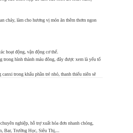
 tan chảy, làm cho hương vị món ăn thêm thơm ngon
ác hoạt động, vận động cơ thể.
ng trong hình thành máu đông, đây được xem là yếu tố
canxi trong khẩu phần trẻ nhỏ, thanh thiếu niên sẽ
iệu đến hệ thần kinh, điều chỉnh các cơn co cơ bắp.
n thiết cho cơ thể và giúp chuyển hoá các enzim thành
 giúp tăng sức đề kháng cho các thành viên trong gia
 chuyên nghiệp, hỗ trợ xuất hóa đơn nhanh chóng,
Bar, Trường Học, Siêu Thị,...