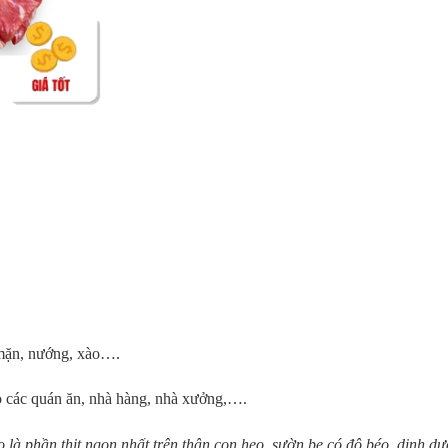
m mặn, nướng, xào….
ho các quán ăn, nhà hàng, nhà xưởng,….
 là phần thịt ngon nhất trên thân con heo, sườn bẹ có độ béo, dinh 