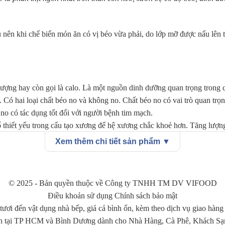
u nên khi chế biến món ăn có vị béo vừa phải, do lớp mỡ được nấu lên
ượng hay còn gọi là calo. Là một nguồn dinh dưỡng quan trọng trong c
 Có hai loại chất béo no và không no. Chất béo no có vai trò quan trọ
o có tác dụng tốt đối với người bệnh tim mạch.
 thiết yếu trong cấu tạo xương để hệ xương chắc khoẻ hơn. Tăng lượng 
Xem thêm chi tiết sản phẩm ▼
 cơ thể người. Kali rất quan trọng trong điều chỉnh chất lỏng, gửi tín h
đẩy quá trình trao đổi chất, phát triển cơ. Tổng hợp các axit amin cầ
© 2025 - Bản quyền thuộc về Công ty TNHH TM DV VIFOOD
Điều khoản sử dụng Chính sách bảo mật
 Vitamin A, Vitamin C, Sắt, Magie. Vì vậy bạn nên bổ sung món sườn để
tươi đến vật dụng nhà bếp, giá cả bình ổn, kèm theo dịch vụ giao hàng
n tại TP HCM và Bình Dương dành cho Nhà Hàng, Cà Phê, Khách Sạn, 