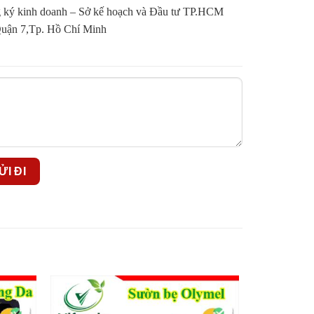
ký kinh doanh – Sở kế hoạch và Đầu tư TP.HCM
ận 7,Tp. Hồ Chí Minh
? Dưới đây là gợi ý những món ăn ngon từ sườn heo
Dù chế biến như thế nào đi nữa thì món sườn non xào
không thể thiếu.
trong từng thớ thịt.
này sẽ không khiến cho bạn thất vọng đâu.