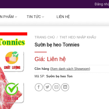
Đăng nhậ
N PHẨM
TIN TỨC
LIÊN HỆ
TRANG CHỦ
/
THỊT HEO NHẬP KHẨU
Sườn bẹ heo Tonnies
Giá: Liên hệ
Còn hàng
(
Xem danh sách Showroom
)
Mã SP:
Sườn bẹ heo Ton