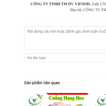
CÔNG TY TNHH TM DV VIFOOD.
Giấy CNĐ
Những món ăn ngon từ Sườn heo đổi bữa cho bữa 
Địa chỉ: CÔNG TY TN
Sườn heo là món ăn thường có mặt trong các mâm cơm
mà Vifoods gửi đến bạn, đảm bảo ai ăn cũng khen ngo
Sườn bẹ heo xào
Mở đầu sách đó chính là món sườn xào thơm ngon hấp 
vẫn giữ nguyên được hương vị thơm ngon của thịt hoà q
Sườn bẹ nướng
Vào những dịp cuối tuần hay đơn giản là những buổi tụ
Sườn bẹ nướng BBQ, mật ong, … dù chế biến như thế nà
Sản phẩm liên quan
Bún sườn non chua ngọt
Nếu bạn muốn đổi bữa cho bữa cơm tối thì đừng ngần