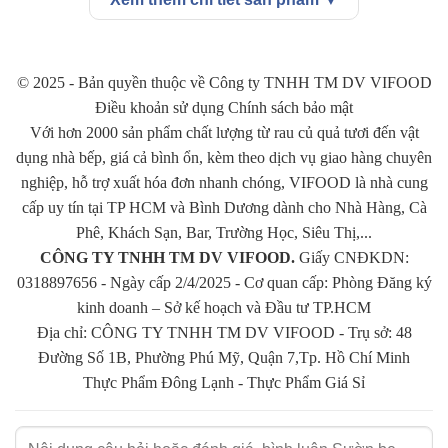
khẩu trên con đường chính ngạch, có nguồn gốc rõ ràng.
Sườn bẹ đông lạnh nhập khẩu trước khi về Việt Nam đều được
© 2025 - Bản quyền thuộc về Công ty TNHH TM DV VIFOOD
các chuyên gia y tế Canada kiểm tra kỹ lưỡng, sườn bẹ có đủ tiêu
Điều khoản sử dụng Chính sách bảo mật
chuẩn để xuất khẩu.
Với hơn 2000 sản phẩm chất lượng từ rau củ quả tươi đến vật
Sườn bẹ Olymel được nhập nguyên bẹ, thanh sườn nhiều thịt,
dụng nhà bếp, giá cả bình ổn, kèm theo dịch vụ giao hàng chuyên
xương sườn vừa phải không to, không nhỏ. Khi chế biến các bạn
nghiệp, hỗ trợ xuất hóa đơn nhanh chóng, VIFOOD là nhà cung
có thể cắt phân chia tuỳ theo nhu cầu của mình.
cấp uy tín tại TP HCM và Bình Dương dành cho Nhà Hàng, Cà
Phê, Khách Sạn, Bar, Trường Học, Siêu Thị,...
Sườn bẹ hoàn toàn không chứa chất bảo quản độc hại, nguồn gốc
CÔNG TY TNHH TM DV VIFOOD.
Giấy CNĐKDN:
rõ ràng. Chính vì vậy ngày càng được nhiều người tin dùng.
0318897656 - Ngày cấp 2/4/2025 - Cơ quan cấp: Phòng Đăng ký
kinh doanh – Sở kế hoạch và Đầu tư TP.HCM
Giá trị dinh dưỡng trong Sườn bẹ Olymel
Địa chỉ: CÔNG TY TNHH TM DV VIFOOD - Trụ sở: 48
Đường Số 1B, Phường Phú Mỹ, Quận 7,Tp. Hồ Chí Minh
Sườn bẹ Olymel được nhập khẩu trực tiếp từ Canada, đây là một
Thực Phẩm Đông Lạnh
-
Thực Phẩm Giá Sỉ
đất nước có ngành chăn nuôi gia súc hiện đại, tiên tiến, thực phẩm
đạt chuẩn mới được xuất khẩu ra thị trường. Trong sườn bẹ có
những thành phần dinh dưỡng như sau