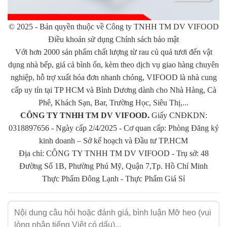
Dầu ăn có tốt không? Dầu ăn được làm từ thực vật hoặc động vật,
có dạng lỏng. Trên thị trường hiện nay có rất nhiều loại dầu ăn
© 2025 - Bản quyền thuộc về Công ty TNHH TM DV VIFOOD
như dầu đậu nành, dầu olive, dầu hạt hướng dương… mỗi loại có
Điều khoản sử dụng Chính sách bảo mật
chứa hàm lượng dinh dưỡng khác nhau, nhìn chung thành phần
Với hơn 2000 sản phẩm chất lượng từ rau củ quả tươi đến vật
chính trong dầu ăn là Triglyceride hay còn được gọi là chất béo
dụng nhà bếp, giá cả bình ổn, kèm theo dịch vụ giao hàng chuyên
trung tính, có nguồn gốc từ 3 axit béo và glyxerin.
nghiệp, hỗ trợ xuất hóa đơn nhanh chóng, VIFOOD là nhà cung
cấp uy tín tại TP HCM và Bình Dương dành cho Nhà Hàng, Cà
Công dụng của mỡ heo
Phê, Khách Sạn, Bar, Trường Học, Siêu Thị,...
Như đã nói ở trên
mỡ heo
rất nhiều dưỡng chất thường được sử
CÔNG TY TNHH TM DV VIFOOD.
Giấy CNĐKDN:
dụng để bổ sung Vitamin A cho cơ thể, làm giảm các nguy cơ về
0318897656 - Ngày cấp 2/4/2025 - Cơ quan cấp: Phòng Đăng ký
bệnh rối loạn nội tiết tố và loãng xương ở người già.
kinh doanh – Sở kế hoạch và Đầu tư TP.HCM
Địa chỉ: CÔNG TY TNHH TM DV VIFOOD - Trụ sở: 48
Ngoài ra mỡ heo còn giúp tái tạo các tế bào thần kinh mà trong
Đường Số 1B, Phường Phú Mỹ, Quận 7,Tp. Hồ Chí Minh
dầu ăn không có chứ năng này vì dầu ăn hầu hết được chiết xuất
Thực Phẩm Đông Lạnh
-
Thực Phẩm Giá Sỉ
từ thực vật.
Tuy nhiên thành phần của dầu ăn được chiết xuất từ đậu nành,
olive, … nên có chứa lượng cholesteron xấu rất thấp, axit béo