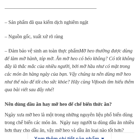
——————————————————–
– Sản phẩm đã qua kiểm dịch nghiêm ngặt
– Nguồn gốc, xuất xứ rõ ràng
– Đảm bảo vệ sinh an toàn thực phẩm
Mỡ heo thường được dùng
để làm mỡ hành, tóp mỡ. Ăn mỡ heo có béo không? Có tốt không
đây là thắc mắc của nhiều người, bởi mỡ hầu như có mặt trong
các món ăn hàng ngày của bạn. Vậy chúng ta nên dùng mỡ heo
như thế nào để tốt cho sức khỏe? Hãy cùng Vifoods tìm hiểu thêm
qua bài viết sau đây nhé!
Nên dùng dầu ăn hay mỡ heo để chế biến thức ăn?
Ngày xưa mỡ heo là một trong những nguyên liệu phổ biến dùng
trong chế biến các món ăn. Ngày nay người ta dùng dầu ăn nhiều
hơn thay cho dầu ăn, vậy mỡ heo và dầu ăn loại nào tốt hơn?
Xem thêm chi tiết sản phẩm ▼