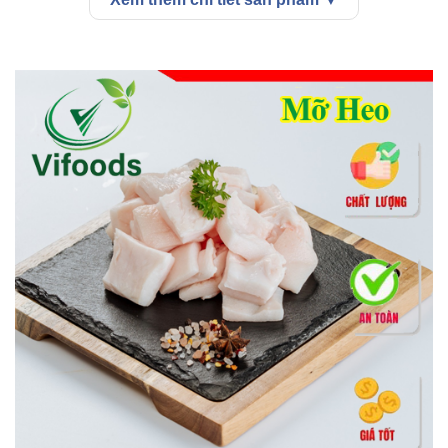
Theo nghiên cứu của nhà khoa học Framingham chứng minh
mỡ
heo
không phải là nguyên nhân dẫn đến các bệnh như gan nhiễm
mỡ, béo phì… mà các nhà báo đã đưa tin.
Thậm chí mỡ heo còn là nguyên liệu được xếp thứ 8 trong top 10
thực phẩm bổ dưỡng nhất. Vậy mỡ heo có những thành phần
dinh dưỡng gì, hãy xem tiếp nhé
Giá trị dinh dưỡng có trong mỡ heo
Trong mỡ heo chứa 40% chất bão hòa cùng với 60% các chất béo
không bão hòa. Vì vậy mà mỡ heo được xem là một trong những
loại thực phẩm có khả năng làm giảm các nguy cơ mắc bệnh tim
và đột quỵ.
Chế độ dinh dưỡng mỗi ngày cần hấp thu đầy đủ các chất thiết
yếu như chất béo, protein, carbon, vitamin và các khoáng chất
giúp cho cơ thể được cung cấp đủ năng lượng.