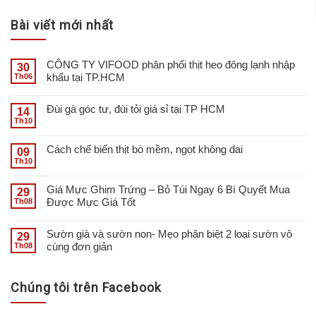
Bài viết mới nhất
CÔNG TY VIFOOD phân phối thịt heo đông lạnh nhập
30
khẩu tại TP.HCM
Th06
Đùi gà góc tư, đùi tỏi giá sỉ tại TP HCM
14
Th10
Cách chế biến thịt bò mềm, ngọt không dai
09
Th10
Giá Mực Ghim Trứng – Bỏ Túi Ngay 6 Bí Quyết Mua
29
Được Mực Giá Tốt
Th08
Sườn già và sườn non- Mẹo phân biệt 2 loại sườn vô
29
cùng đơn giản
Th08
Chúng tôi trên Facebook