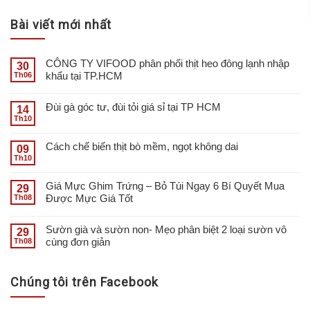
Bài viết mới nhất
CÔNG TY VIFOOD phân phối thịt heo đông lạnh nhập
30
khẩu tại TP.HCM
Th06
Đùi gà góc tư, đùi tỏi giá sỉ tại TP HCM
14
Th10
Cách chế biến thịt bò mềm, ngọt không dai
09
Th10
Giá Mực Ghim Trứng – Bỏ Túi Ngay 6 Bí Quyết Mua
29
Được Mực Giá Tốt
Th08
Sườn già và sườn non- Mẹo phân biệt 2 loại sườn vô
29
cùng đơn giản
Th08
Chúng tôi trên Facebook