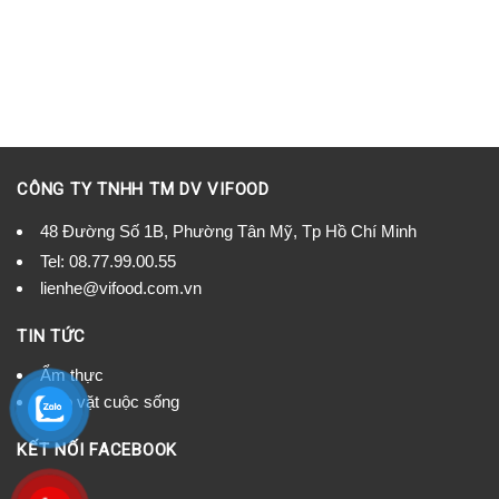
CÔNG TY TNHH TM DV VIFOOD
48 Đường Số 1B, Phường Tân Mỹ, Tp Hồ Chí Minh
Tel:
08.77.99.00.55
lienhe@vifood.com.vn
TIN TỨC
Ẩm thực
Mẹo vặt cuộc sống
KẾT NỐI FACEBOOK