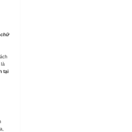
 chữ
cách
 là
 tại
h
a,