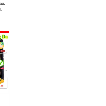
âu,
n,