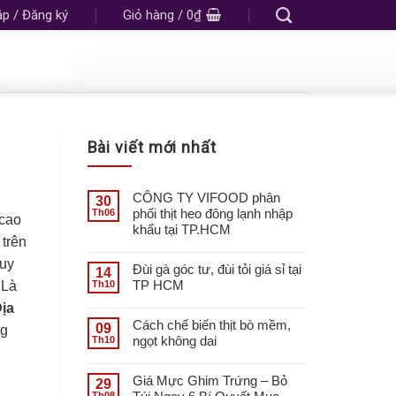
p / Đăng ký
Giỏ hàng /
0
₫
Bài viết mới nhất
CÔNG TY VIFOOD phân
30
phối thịt heo đông lạnh nhập
Th06
cao
khẩu tại TP.HCM
 trên
tuy
Đùi gà góc tư, đùi tỏi giá sỉ tại
14
TP HCM
Th10
 Là
ịa
Cách chế biến thịt bò mềm,
09
ng
ngọt không dai
Th10
Giá Mực Ghim Trứng – Bỏ
29
Th08