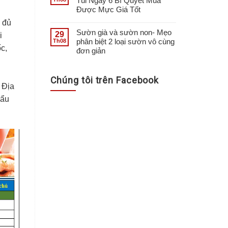
Túi Ngay 6 Bí Quyết Mua
Được Mực Giá Tốt
y đủ
Sườn già và sườn non- Mẹo
29
i
phân biệt 2 loại sườn vô cùng
Th08
c,
đơn giản
Chúng tôi trên Facebook
 Địa
hẩu