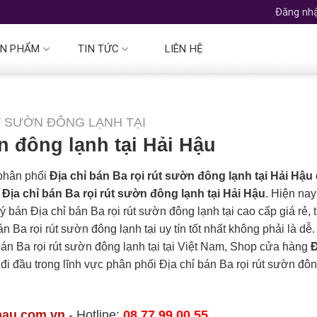
Đăng nhậ
N PHẨM
TIN TỨC
LIÊN HỆ
ÚT SƯỜN ĐÔNG LẠNH TẠI
n đông lạnh tại Hải Hậu
 phân phối
Địa chỉ bán Ba rọi rút sườn đông lạnh tại Hải Hậu
g
Địa chỉ bán Ba rọi rút sườn đông lạnh tại Hải Hậu
. Hiện nay
ý bán Địa chỉ bán Ba rọi rút sườn đông lạnh tại cao cấp giá rẻ, 
 Ba rọi rút sườn đông lạnh tại uy tín tốt nhất không phải là dễ.
án Ba rọi rút sườn đông lạnh tại tại Việt Nam, Shop cửa hàng
Đ
đi đầu trong lĩnh vực phân phối Địa chỉ bán Ba rọi rút sườn đô
hau.com.vn
- Hotline:
08.77.99.00.55