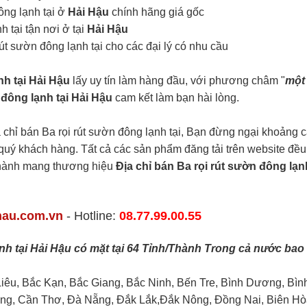
đông lạnh tại ở
Hải Hậu
chính hãng giá gốc
 tại tận nơi ở tại
Hải Hậu
rút sườn đông lạnh tại cho các đại lý có nhu cầu
nh tại Hải Hậu
lấy uy tín làm hàng đầu, với phương châm "
một
 đông lạnh tại Hải Hậu
cam kết làm bạn hài lòng.
chỉ bán Ba rọi rút sườn đông lạnh tại, Bạn đừng ngại khoảng 
o quý khách hàng. Tất cả các sản phẩm đăng tải trên website đều
o hành mang thương hiệu
Địa chỉ bán Ba rọi rút sườn đông lạnh
hau.com.vn
- Hotline:
08.77.99.00.55
nh tại Hải Hậu có mặt tại 64 Tỉnh/Thành Trong cả nước bao
Liêu, Bắc Kạn, Bắc Giang, Bắc Ninh, Bến Tre, Bình Dương, Bìn
ng, Cần Thơ, Đà Nẵng, Đắk Lắk,Đắk Nông, Đồng Nai, Biên Hò