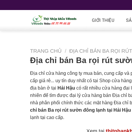
GIỚI THIỆU
SẢ
TRANG CHỦ
/
ĐỊA CHỈ BÁN BA RỌI R
Địa chỉ bán Ba rọi rút sườ
Địa chỉ cửa hàng công ty mua bán, cung cấp và
cấp giá rẻ... uy tín duy nhất có tại Shop cửa hàn
địa bàn ở tại
Hải Hậu
có rất nhiều cửa hàng đại l
nhiên để tìm được đại lý cửa hàng bán Địa chỉ bán
nhà phân phối chính thức các mặt hàng Địa chỉ b
chỉ bán Ba rọi rút sườn đông lạnh tại Hải Hậu
lạnh tại cao cấp.
Xem tại
thitnhapk