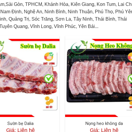
Nam,Sài Gòn, TPHCM, Khánh Hòa, Kiên Giang, Kon Tum, Lai Ch
 Nam Định, Nghệ An, Ninh Bình, Ninh Thuận, Phú Thọ, Phú Yê
, Quảng Trị, Sóc Trăng, Sơn La, Tây Ninh, Thái Bình, Thái
Tuyên Quang, Vĩnh Long, Vĩnh Phúc, Yên Bái...
Sườn bẹ Dalia
Nọng heo không da
Giá: Liên hệ
Giá: Liên hệ