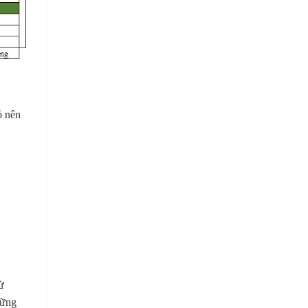
ỏ nên
ừ
hững