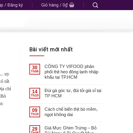
p / Đăng ký
Giỏ hàng /
0
₫
Bài viết mới nhất
CÔNG TY VIFOOD phân
30
phối thịt heo đông lạnh nhập
Th06
... uy
khẩu tại TP.HCM
ó rất
ịa chỉ
Đùi gà góc tư, đùi tỏi giá sỉ tại
14
TP HCM
Th10
 Bò
ân
Cách chế biến thịt bò mềm,
09
ngọt không dai
Th10
Giá Mực Ghim Trứng – Bỏ
29
Th08