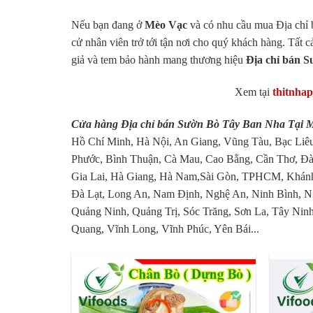
Nếu bạn đang ở
Mèo Vạc
và có nhu cầu mua Địa chỉ 
cử nhân viên trở tới tận nơi cho quý khách hàng. Tất c
giả và tem bảo hành mang thương hiệu
Địa chỉ bán 
Xem tại
thitnha
Cửa hàng Địa chỉ bán Sườn Bò Tây Ban Nha Tại Mè
Hồ Chí Minh, Hà Nội, An Giang, Vũng Tàu, Bạc Liêu
Phước, Bình Thuận, Cà Mau, Cao Bằng, Cần Thơ, Đà
Gia Lai, Hà Giang, Hà Nam,Sài Gòn, TPHCM, Khánh
Đà Lạt, Long An, Nam Định, Nghệ An, Ninh Bình, N
Quảng Ninh, Quảng Trị, Sóc Trăng, Sơn La, Tây Ninh
Quang, Vĩnh Long, Vĩnh Phúc, Yên Bái...