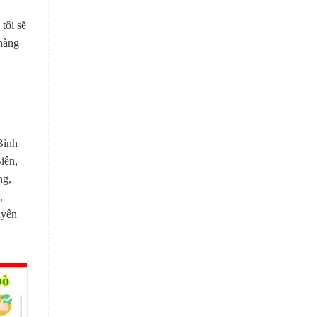
tôi sẽ
 hàng
Bình
iên,
ng,
,
uyên