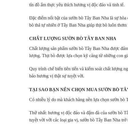
tín đồ ẩm thực yêu thích hương vị độc đáo và tinh tế.
Đặc điểm nổi bật của sườn bò Tây Ban Nha là sự hòa q
bò thả tự nhiên ở Tây Ban Nha giúp thịt bò luôn thơm
CHẤT LƯỢNG SƯỜN BÒ TÂY BAN NHA
Chất lượng sản phẩm sườn bò Tây Ban Nha được đảm bả
lượng. Thịt bò được lựa chọn kỹ càng từ những con gia
Quy trình chế biến tiên tiến và kiểm soát chất lượng
bảo hương vị thật sự tuyệt vời.
TẠI SAO BẠN NÊN CHỌN MUA SƯỜN BÒ TÂ
Có nhiều lý do mà khách hàng nên lựa chọn sườn bò 
Thứ nhất: hương vị độc đáo và đậm đà của sườn bò 
tuyệt vời với các loại gia vị, sườn bò Tây Ban Nha trở