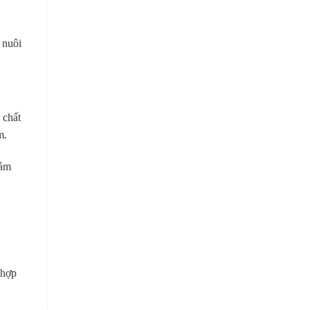
 nuôi
 chất
m.
đảm
 hợp