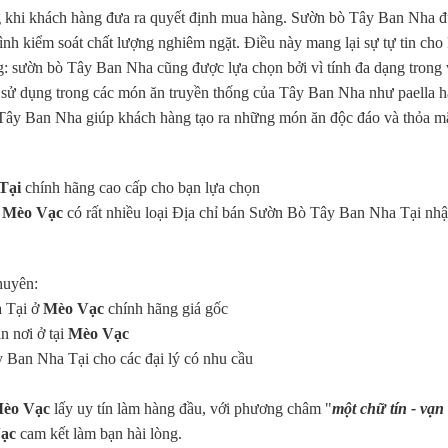
ng khi khách hàng đưa ra quyết định mua hàng. Sườn bò Tây Ban Nha 
ình kiểm soát chất lượng nghiêm ngặt. Điều này mang lại sự tự tin cho
: sườn bò Tây Ban Nha cũng được lựa chọn bởi vì tính đa dạng trong 
 sử dụng trong các món ăn truyền thống của Tây Ban Nha như paella 
ò Tây Ban Nha giúp khách hàng tạo ra những món ăn độc đáo và thỏa m
Tại
chính hãng cao cấp cho bạn lựa chọn
i Mèo Vạc
có rất nhiều loại Địa chỉ bán Sườn Bò Tây Ban Nha Tại nh
huyên:
a Tại ở
Mèo Vạc
chính hãng giá gốc
n nơi ở tại
Mèo Vạc
y Ban Nha Tại cho các đại lý có nhu cầu
Mèo Vạc
lấy uy tín làm hàng đầu, với phương châm "
một chữ tín - vạn
Vạc
cam kết làm bạn hài lòng.