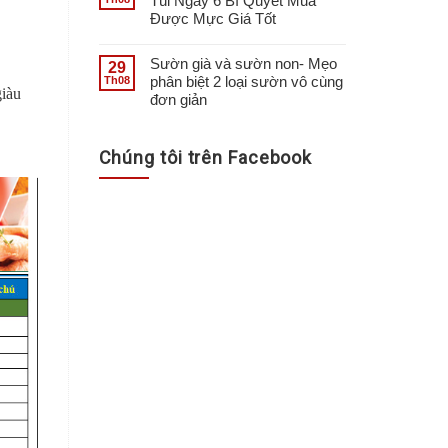
Túi Ngay 6 Bí Quyết Mua
Được Mực Giá Tốt
Sườn già và sườn non- Mẹo
29
phân biệt 2 loại sườn vô cùng
Th08
giàu
đơn giản
Chúng tôi trên Facebook