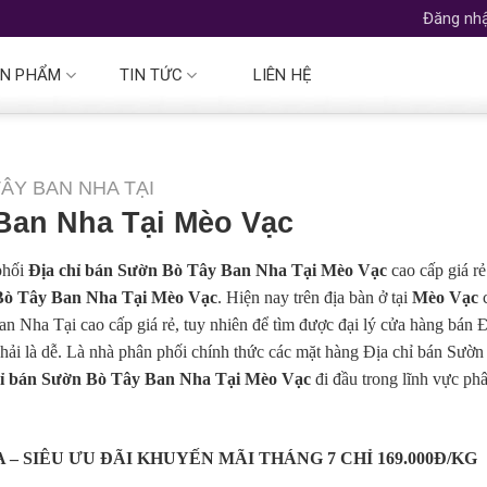
Đăng nhậ
N PHẨM
TIN TỨC
LIÊN HỆ
TÂY BAN NHA TẠI
Ban Nha Tại Mèo Vạc
phối
Địa chỉ bán Sườn Bò Tây Ban Nha Tại Mèo Vạc
cao cấp giá rẻ
 Bò Tây Ban Nha Tại Mèo Vạc
. Hiện nay trên địa bàn ở tại
Mèo Vạc
c
n Nha Tại cao cấp giá rẻ, tuy nhiên để tìm được đại lý cửa hàng bán Đ
hải là dễ. Là nhà phân phối chính thức các mặt hàng Địa chỉ bán Sườn
hỉ bán Sườn Bò Tây Ban Nha Tại Mèo Vạc
đi đầu trong lĩnh vực ph
 SIÊU ƯU ĐÃI KHUYẾN MÃI THÁNG 7 CHỈ 169.000Đ/KG