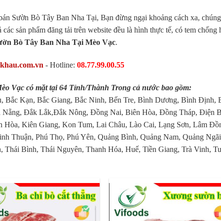
bán Sườn Bò Tây Ban Nha Tại, Bạn đừng ngại khoảng cách xa, chúng 
ả các sản phẩm đăng tải trên website đều là hình thực tế, có tem chống
Sườn Bò Tây Ban Nha Tại Mèo Vạc
.
pkhau.com.vn
- Hotline:
08.77.99.00.55
o Vạc có mặt tại 64 Tỉnh/Thành Trong cả nước bao gồm:
, Bắc Kạn, Bắc Giang, Bắc Ninh, Bến Tre, Bình Dương, Bình Định, 
 Nẵng, Đắk Lắk,Đắk Nông, Đồng Nai, Biên Hòa, Đồng Tháp, Điện B
 Hòa, Kiên Giang, Kon Tum, Lai Châu, Lào Cai, Lạng Sơn, Lâm Đồ
inh Thuận, Phú Thọ, Phú Yên, Quảng Bình, Quảng Nam, Quảng Ngãi
, Thái Bình, Thái Nguyên, Thanh Hóa, Huế, Tiền Giang, Trà Vinh, T