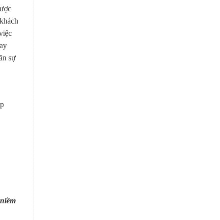
được
 khách
việc
hay
ãn sự
ập
 niềm