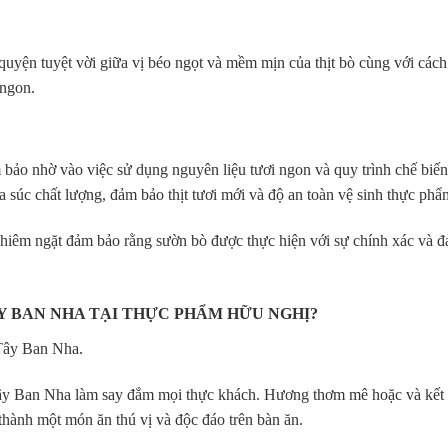
uyện tuyệt vời giữa vị béo ngọt và mềm mịn của thịt bò cùng với cách
 ngon.
o nhờ vào việc sử dụng nguyên liệu tươi ngon và quy trình chế biến
 súc chất lượng, đảm bảo thịt tươi mới và độ an toàn vệ sinh thực phẩ
 nghiêm ngặt đảm bảo rằng sườn bò được thực hiện với sự chính xác và 
Y BAN NHA TẠI THỰC PHẨM HỮU NGHỊ?
Tây Ban Nha.
Tây Ban Nha làm say đắm mọi thực khách. Hương thơm mê hoặc và kết
 thành một món ăn thú vị và độc đáo trên bàn ăn.