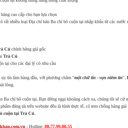
ò cuộn tại không đúng hàng đúng chất lượng
 hãng cao cấp cho bạn lựa chọn
ó rất nhiều loại Địa chỉ bán Ba chỉ bò cuộn tại nhập khẩu từ các nước
rà Cú
chính hãng giá gốc
ại
Trà Cú
n tại cho các đại lý có nhu cầu
 uy tín làm hàng đầu, với phương châm "
một chữ tín - vạn niềm tin
",
ài lòng.
n Ba chỉ bò cuộn tại, Bạn đừng ngại khoảng cách xa, chúng tôi sẽ cử 
n phẩm đăng tải trên website đều là hình thực tế, có tem chống hàng giả
bò cuộn tại Trà Cú
.
pkhau.com.vn
- Hotline:
08.77.99.00.55