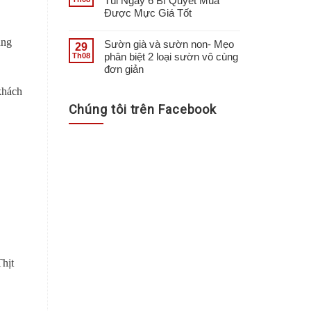
Túi Ngay 6 Bí Quyết Mua
Được Mực Giá Tốt
úng
Sườn già và sườn non- Mẹo
29
phân biệt 2 loại sườn vô cùng
Th08
đơn giản
khách
Chúng tôi trên Facebook
Thịt