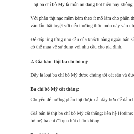
Thịt ba chỉ bò Mỹ là món ăn đang hot hiện nay không 
Với phần thịt nạc mềm kèm theo ít mỡ làm cho phần th
vào lẩu thật tuyệt vời nếu thưởng thức món này vào n
Để đáp ứng từng nhu cầu của khách hàng ngoài bán sỉ r
có thể mua về sử dụng với nhu cầu cho gia đình.
2. Giá bán thịt ba chỉ bò mỹ
Đây là loại ba chỉ bò Mỹ được chúng tôi cắt sẵn và đư
Ba chỉ bò Mỹ cắt thẳng:
Chuyên để nướng phần thịt được cắt dày hơn để đảm bả
Giá bán lẻ thịt ba chỉ bò Mỹ cắt thẳng: liên hệ Hotline
bò mỹ ba chỉ đã qua hút chân không