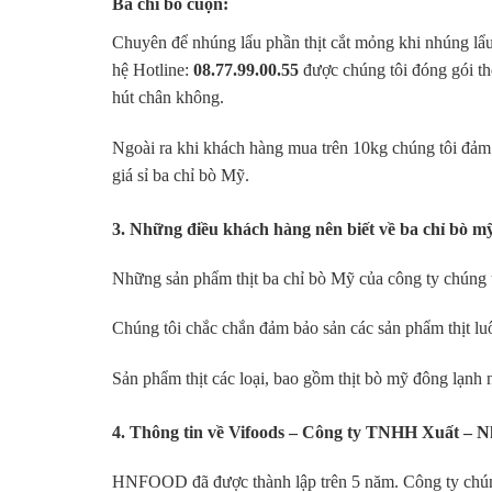
Ba chỉ bò cuộn:
Chuyên để nhúng lẩu phần thịt cắt mỏng khi nhúng lẩu 
hệ Hotline:
08.77.99.00.55
được chúng tôi đóng gói th
hút chân không.
Ngoài ra khi khách hàng mua trên 10kg chúng tôi đảm 
giá sỉ ba chỉ bò Mỹ.
3. Những điều khách hàng nên biết về ba chỉ bò m
Những sản phẩm thịt ba chỉ bò Mỹ của công ty chúng tô
Chúng tôi chắc chắn đảm bảo sản các sản phẩm thịt lu
Sản phẩm thịt các loại, bao gồm thịt bò mỹ đông lạnh
4. Thông tin về Vifoods – Công ty TNHH Xuất –
HNFOOD đã được thành lập trên 5 năm. Công ty chúng 