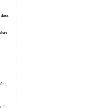
, được
 khảo
hùng.
à đến