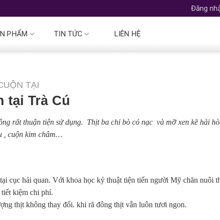
Đăng nhậ
N PHẨM
TIN TỨC
LIÊN HỆ
 CUỘN TẠI
 tại Trà Cú
ông rất thuận tiện sử dụng. Thịt ba chỉ bò có nạc và mỡ xen kẽ hài h
lẩu , cuộn kim châm…
ại cục hải quan. Với khoa học kỷ thuật tiện tiến người Mỹ chăn nuôi t
iết kiệm chi phí.
ng thịt không thay đổi. khi rã đông thịt vẫn luôn tươi ngon.