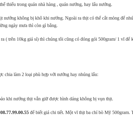
thể thiếu trong quán nhà hàng , quán nướng, hay lẩu nướng.
ịt nướng không bị khô khi nướng. Ngoài ra thịt có thể cắt mỏng để nh
hững ngày mưa thì còn gì bằng.
a ( trên 10kg giá sỉ) thì chúng tôi cũng có đóng gói 500gram/ 1 vĩ để 
ợc chia làm 2 loại phù hợp với nướng hay nhúng lẩu:
o khi nướng thịt vẫn giữ được hình dáng không bị vụn thịt.
:
08.77.99.00.55
để biết giá chi tiết. Một vĩ thịt ba chỉ bò Mỹ 500gram. 