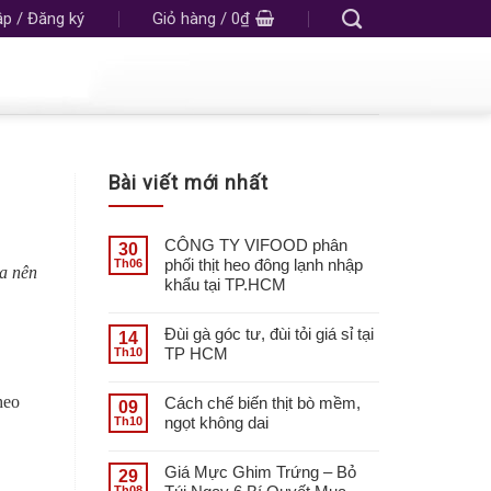
p / Đăng ký
Giỏ hàng /
0
₫
Bài viết mới nhất
CÔNG TY VIFOOD phân
30
phối thịt heo đông lạnh nhập
Th06
òa nên
khẩu tại TP.HCM
Đùi gà góc tư, đùi tỏi giá sỉ tại
14
TP HCM
Th10
heo
Cách chế biến thịt bò mềm,
09
ngọt không dai
Th10
Giá Mực Ghim Trứng – Bỏ
29
Th08