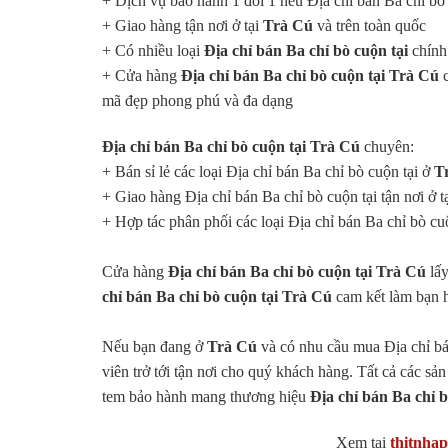
+ Dịch vụ bảo hành 1 đổi 1 nếu Địa chỉ bán Ba chỉ b
+ Giao hàng tận nơi ở tại
Trà Cú
và trên toàn quốc
+ Có nhiều loại
Địa chỉ bán Ba chỉ bò cuộn tại
chính
+ Cửa hàng
Địa chỉ bán Ba chỉ bò cuộn tại Trà Cú
c
mã đẹp phong phú và đa dạng
Địa chỉ bán Ba chỉ bò cuộn tại Trà Cú
chuyên:
+ Bán sỉ lẻ các loại Địa chỉ bán Ba chỉ bò cuộn tại ở
T
+ Giao hàng Địa chỉ bán Ba chỉ bò cuộn tại tận nơi ở t
+ Hợp tác phân phối các loại Địa chỉ bán Ba chỉ bò cuộ
Cửa hàng
Địa chỉ bán Ba chỉ bò cuộn tại Trà Cú
lấy
chỉ bán Ba chỉ bò cuộn tại Trà Cú
cam kết làm bạn h
Nếu bạn đang ở
Trà Cú
và có nhu cầu mua Địa chỉ bá
viên trở tới tận nơi cho quý khách hàng. Tất cả các sả
tem bảo hành mang thương hiệu
Địa chỉ bán Ba chỉ 
Xem tại
thitnha