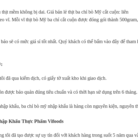
thịt mềm không bị dai. Giá bán lẻ thịt ba chỉ bò Mỹ cắt cuộn: liên
eo vĩ. Mỗi vĩ thịt bò Mỹ ba chỉ cắt cuộn được đóng gói thành 500gram
bảo sẽ có mức giá sỉ tốt nhất. Quý khách có thể bấm vào đây để tham
ỹ:
i đã qua kiểm dịch, có giấy tờ xuất kho khi giao dịch.
ôn được bảo quản đúng tiêu chuẩn và có thời hạn sử dụng trên 6 tháng.
 nhập khẩu, ba chỉ bò mỹ nhập khẩu là hàng còn nguyên kiện, nguyên t
 Nhập Khẩu Thực Phẩm Vifoods
tôi đã tạo được sự uy tín đối với khách hàng trong suốt 5 năm qua v