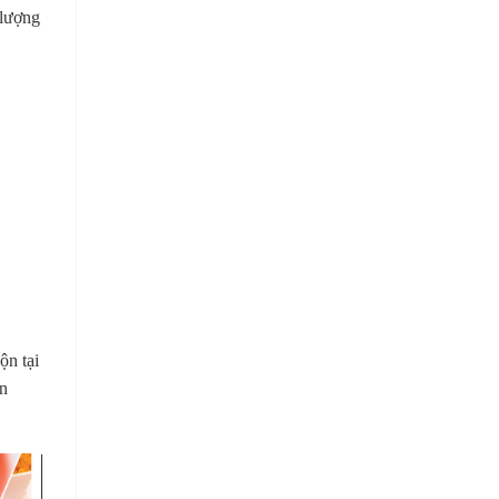
 lượng
ộn tại
ên