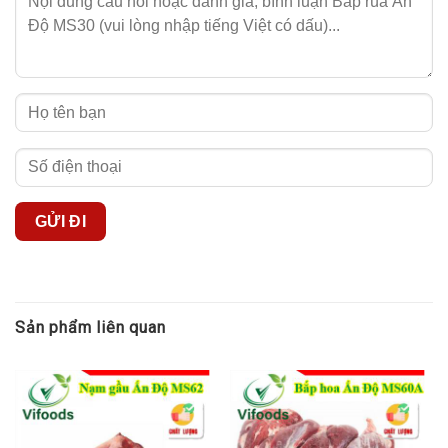
cần phải dậy sớm đi chợ để mua thịt, không cần phải tạo và giữ
mối quen với các chị bán thịt ngoài chợ để mua được hàng, thậm
chí là giành nhau mua với các bà nội trợ khác.
Thứ tư: Giá cả cho mặt hàng bắp rùa Ấn Độ này rất phải chăng,
chỉ dao động từ 150 – 200 ngàn/kg. Đây là một mức giá hợp lý,
phù hợp với tình hình kinh tế của người lao động Việt. Bạn sẽ
không bị chặt chém giá bởi độ “hot” của loại thịt này.
Một vài mẹo nhỏ để bạn lựa chọn cho mình phần thịt bắp lõi
rùa đông lạnh an toàn, đảm bảo chất lượng
Chỉ mua khi bao bì đóng gói còn nguyên, không chắp vá hoặc
thủ
Sản phẩm liên quan
Ngày sản xuất và nguồn gốc xuất xứ phải rõ rà
Màu thịt bắp rùa phải còn màu đỏ tươi, không chuyển sang
sạm màu hơi nâu, hoặc có vân xanh.
Tốt nhất là nên chọn phần thịt còn nguyên bắp, không bị cắt
xẻ lung tung, tránh trường hợp trộn thịt loại khá