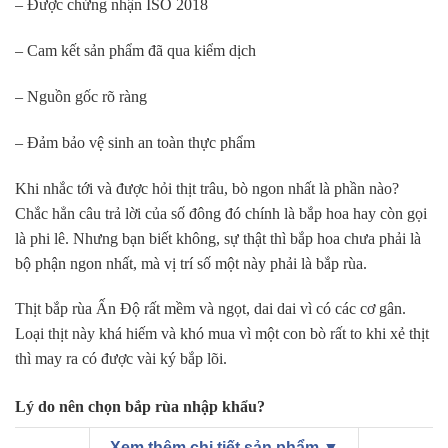
– Được chứng nhận ISO 2018
– Cam kết sản phẩm đã qua kiểm dịch
– Nguồn gốc rõ ràng
– Đảm bảo vệ sinh an toàn thực phẩm
Khi nhắc tới và được hỏi thịt trâu, bò ngon nhất là phần nào?
Chắc hẳn câu trả lời của số đông đó chính là bắp hoa hay còn gọi
là phi lê. Nhưng bạn biết không, sự thật thì bắp hoa chưa phải là
bộ phận ngon nhất, mà vị trí số một này phải là bắp rùa.
Thịt bắp rùa Ấn Độ rất mềm và ngọt, dai dai vì có các cơ gân.
Loại thịt này khá hiếm và khó mua vì một con bò rất to khi xẻ thịt
thì may ra có được vài ký bắp lõi.
Lý do nên chọn bắp rùa nhập khẩu?
Thứ nhất: bắp rùa là phần lõi bên trong của bắp bò chân sau, nơi
Xem thêm chi tiết sản phẩm ▼