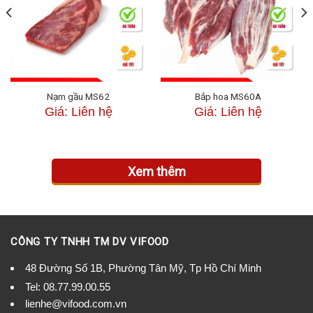
Nơi cung cấp uy tín, có giấy chứng nhận vệ sinh an toàn thực
phẩm và thông tin xuất nhập khẩu đúng quy cách
Nơi cung cấp uy tín thịt bắp rùa
Còn chần chừ gì nữa, hãy lựa chọn ngay cho mình một nguồn
Nạm gầu MS62
Bắp hoa MS60A
cung cấp thịt bắp rùa Ấn Độ đông lạnh uy tín và an toàn .
Giá: Liên hệ
Giá: Liên hệ
Và các bạn hãy lưu ý cẩn trọng khi lựa chọn thịt bắp rùa này, vì
trên thị trường thực phẩm đang có rất nhiều trang phân phối giả
mạo các cửa hàng uy tín, vì lợi ích cá nhân, họ sẵn sàng bán ra
Xem thêm
những sản phẩm kém chất lượng, hư hỏng, thịt giả.
Và đặc biệt là hiện tượng dùng thịt bắp heo, trâu ngâm nhuộm
màu thực phẩm, hóa chất để “hô biến” thành bắp rùa, gây ảnh
hưởng nghiêm trọng tới sức khỏe của người tiêu dùng. Tiền bỏ ra
CÔNG TY TNHH TM DV VIFOOD
nhiều nhưng nhận lại thì chất lượng thịt không đáng.
48 Đường Số 1B, Phường Tân Mỹ, Tp Hồ Chí Minh
Thịt ngon nhập khẩu đã tạo được uy tín của mình bằng các nỗ lực
Tel:
08.77.99.00.55
và đầu tư như sau:
lienhe@vifood.com.vn