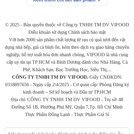
tập trung nhiều gân nhất. Những đường gân chạy dọc trên lõi thịt
này có hình dạng giống như các vân trên mu rùa, nên được gọi là
lõi rùa.
© 2025 - Bản quyền thuộc về Công ty TNHH TM DV VIFOOD
Điều khoản sử dụng Chính sách bảo mật
Đây là phần thịt được đánh giá là ngon nhất, ngọt nhất, giòn dai,
Với hơn 2000 sản phẩm chất lượng từ rau củ quả tươi đến vật
ăn không bị ngán rất phù hợp để chế biến các món tái như: bò
dụng nhà bếp, giá cả bình ổn, kèm theo dịch vụ giao hàng chuyên
nhúng giấm, phở tái,… hoặc các món xào như: bò xào bông cải
nghiệp, hỗ trợ xuất hóa đơn nhanh chóng, VIFOOD là nhà cung
xanh, bò xào thập cẩm,…
cấp uy tín tại TP HCM và Bình Dương dành cho Nhà Hàng, Cà
Phê, Khách Sạn, Bar, Trường Học, Siêu Thị,...
Thứ hai: Bắp rùa được coi là nơi tập trung hàm lượng dinh dưỡng
CÔNG TY TNHH TM DV VIFOOD.
Giấy CNĐKDN:
cao, tốt cho cơ thể, đặc biệt là phái mạnh. Trong quá trình tập thể
0318897656 - Ngày cấp 2/4/2025 - Cơ quan cấp: Phòng Đăng ký
hình, bắp lõi rùa và thịt gà là hai thứ không thể thiếu trong thực
kinh doanh – Sở kế hoạch và Đầu tư TP.HCM
đơn hằng ngày.
Địa chỉ: CÔNG TY TNHH TM DV VIFOOD - Trụ sở: 48
Ngoài ra hàm lượng dinh dưỡng trong bắp lõi rùa còn được xem
Đường Số 1B, Phường Phú Mỹ, Quận 7,Tp. Hồ Chí Minh
là giúp phát triển trí thông minh của trẻ em cực tốt.
Thực Phẩm Đông Lạnh
-
Thực Phẩm Giá Sỉ
Thứ ba: Khi lựa chọn bắp rùa Ấn Độ đông lạnh, bạn sẽ không