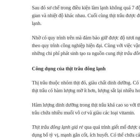
Sau đó sơ chế trong điều kiện làm lạnh không quá 7 đ
gian và nhiệt độ khác nhau. Cuối cùng thịt trâu được đ
lạnh.
Nhờ có quy trình trên mà đảm bảo giữ được độ tươi ng
theo quy trình công nghiệp hiện đại. Cùng với việc vậ
những chi phí phát sinh tạo ra nguồn cung
thịt trâu đô
Công dụng của thịt trâu đông lạnh
Thị trâu thuộc nhóm thịt đỏ, giàu chất dinh dưỡng. Có 
thịt trâu có hàm lượng mỡ ít hơn, lượng sắt lại nhiều 
Hàm lượng dinh dưỡng trong thịt trâu khá cao so với thị
trâu chứa nhiều muối vô cơ và giàu các loại vitamin.
Thịt trâu đông lạnh giá rẻ
qua quá trình giết mổ được 
dụng bổ tỳ vị, mạnh gân cốt, ích huyết. Có thể chữa 