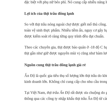
đặc biệt với phụ nữ béo phì. Nó cung cấp nhiều năng 
Lợi ích của thịt trâu đông lạnh
So với thịt trâu nóng ngoài chợ được giết mổ thủ cô
toàn vệ sinh thực phẩm. Nhiều tiềm ẩn, nguy cơ gây hạ
được kiểm soát rõ ràng từng quy trình đều đạt chuẩn.
Theo các chuyên gia, thịt được bảo quản ở -18 độ C hạ
thịt gần như giữ được nguyên mùi vị cũng như hàm lượ
Nguồn cung thịt trâu đông lạnh giá rẻ
Ấn Độ là quốc gia tiêu thụ số lượng lớn thịt trâu do khô
kinh doanh lớn. Không chỉ cung cấp cho nhu cầu tron
Tại Việt Nam,
thịt trâu Ấn Độ
rất được ưa chuộng do 
thông qua các công ty nhập khẩu thịt trâu Ấn Độ từ c