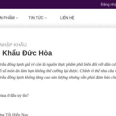
Đăng nhậ
N PHẨM
TIN TỨC
LIÊN HỆ
 NHẬP KHẨU
p Khẩu Đức Hòa
 trâu đông lạnh giá rẻ còn là nguồn thực phẩm phổ biến đối với dân c
 số món ăn làm bạn không thể cưỡng lại được. Chính vì thế nhu cầu v
hịt trâu đông lạnh không tăng cao sản lượng nhưng vẫn phải đảm bảo ch
mua ở đâu uy tín?
ng Tốt Hiện Nay