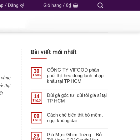
p / Đăng ký
Giỏ hàng /
0
₫
Bài viết mới nhất
CÔNG TY VIFOOD phân
30
phối thịt heo đông lạnh nhập
Th06
ư vùng
khẩu tại TP.HCM
ề thịt
ất
Đùi gà góc tư, đùi tỏi giá sỉ tại
14
TP HCM
Th10
Cách chế biến thịt bò mềm,
09
ngọt không dai
Th10
Giá Mực Ghim Trứng – Bỏ
29
Th08