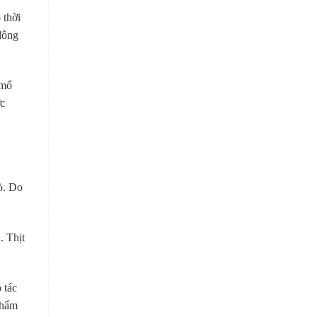
 thời
 đông
 mổ
ợc
bò. Do
. Thịt
 tác
phẩm