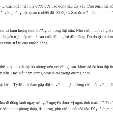
ộ C. Các phần riêng lẻ được đưa vào đông sâu tùy vào từng phần mà có
ưa vào phòng bảo quản ở nhiệt độ -22 độ C. Sau đó trở thành thịt trâu
on và hàm lượng dinh dưỡng có trong thịt trâu. Nhờ chăn nuôi và giết
n chuyển trực tiếp từ nơi sản xuất đến người tiêu dùng. Do đó giảm đư
ng lạnh giá rẻ
cho khách hàng.
thể so sánh với thịt bò nhưng nếu xét về mặt sức khỏe thì tốt hơn thịt 
hơn hẳn. Đặc biệt hàm lượng protein thì tương đương nhau.
t khác. Tỷ lệ chất đạm gấp đôi so với thịt lợn, lượng chất béo vừa phải
đưa đi đông lạnh ngay nên giữ nguyên được vị ngọt, tính mát. Từ đó có
các bệnh như phong thấp, đau lưng, phù chân, mồ hôi hột. Đây là thực 