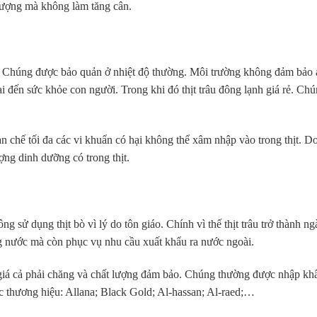
lượng mà không làm tăng cân.
ng. Chúng được bảo quản ở nhiệt độ thường. Môi trường không đảm bảo 
i đến sức khỏe con người. Trong khi đó thịt trâu đông lạnh giá rẻ. Ch
n chế tối đa các vi khuẩn có hại không thể xâm nhập vào trong thịt. D
ng dinh dưỡng có trong thịt.
ng sử dụng thịt bò vì lý do tôn giáo. Chính vì thế thịt trâu trở thành n
g nước mà còn phục vụ nhu cầu xuất khẩu ra nước ngoài.
giá cả phải chăng và chất lượng đảm bảo. Chúng thường được nhập kh
ác thương hiệu: Allana; Black Gold; Al-hassan; Al-raed;…