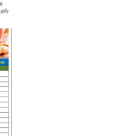
ng
 giấy