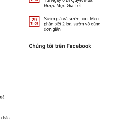
Túi Ngay 6 Bí Quyết Mua
Được Mực Giá Tốt
Sườn già và sườn non- Mẹo
29
phân biệt 2 loại sườn vô cùng
Th08
đơn giản
Chúng tôi trên Facebook
quá
m bảo