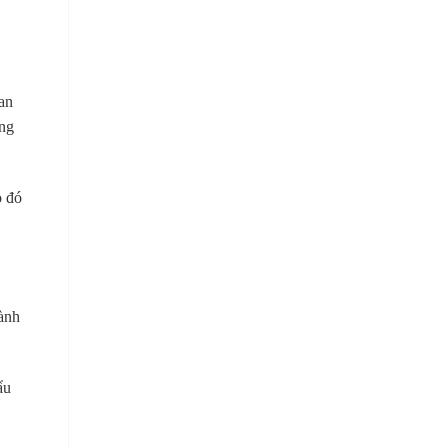
an
úng
o đó
gành
ẩu