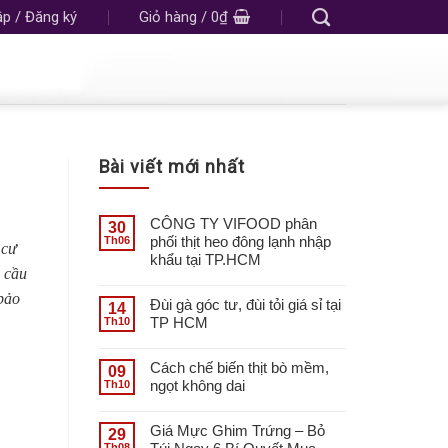
p / Đăng ký
Giỏ hàng /
0
₫
Bài viết mới nhất
CÔNG TY VIFOOD phân
30
phối thịt heo đông lạnh nhập
Th06
 cư
khẩu tại TP.HCM
u cầu
 bảo
Đùi gà góc tư, đùi tỏi giá sỉ tại
14
TP HCM
Th10
Cách chế biến thịt bò mềm,
09
ngọt không dai
Th10
Giá Mực Ghim Trứng – Bỏ
29
Th08