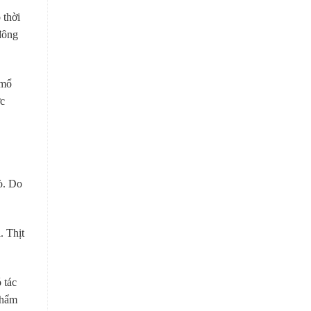
 thời
 đông
 mổ
ợc
bò. Do
. Thịt
 tác
phẩm