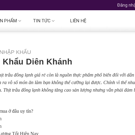
Đăng nhậ
N PHẨM
TIN TỨC
LIÊN HỆ
 NHẬP KHẨU
p Khẩu Diên Khánh
hịt trâu đông lạnh giá rẻ còn là nguồn thực phẩm phổ biến đối với dân
 ra vô số món ăn làm bạn không thể cưỡng lại được. Chính vì thế nh
trâu. Thịt trâu đông lạnh không tăng cao sản lượng nhưng vẫn phải đảm
mua ở đâu uy tín?
h
h
Lượng Tốt Hiện Nay