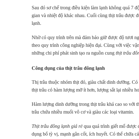
Sau đó sơ chế trong điều kiện làm lạnh không quá 7 đ
gian và nhiệt độ khác nhau. Cuối cùng thịt trâu được đ
lạnh.
Nhờ có quy trình trên mà đảm bảo giữ được độ tươi ng
theo quy trình công nghiệp hiện đại. Cùng với việc vậ
những chi phí phát sinh tạo ra nguồn cung
thịt trâu đô
Công dụng của thịt trâu đông lạnh
Thị trâu thuộc nhóm thịt đỏ, giàu chất dinh dưỡng. Có 
thịt trâu có hàm lượng mỡ ít hơn, lượng sắt lại nhiều 
Hàm lượng dinh dưỡng trong thịt trâu khá cao so với thị
trâu chứa nhiều muối vô cơ và giàu các loại vitamin.
Thịt trâu đông lạnh giá rẻ
qua quá trình giết mổ được 
dụng bổ tỳ vị, mạnh gân cốt, ích huyết. Có thể chữa 