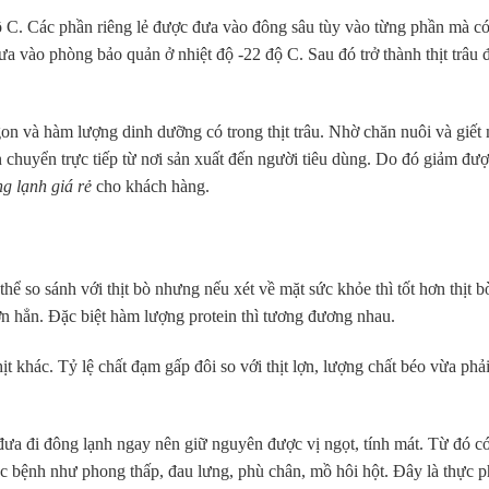
ộ C. Các phần riêng lẻ được đưa vào đông sâu tùy vào từng phần mà có
ưa vào phòng bảo quản ở nhiệt độ -22 độ C. Sau đó trở thành thịt trâu
on và hàm lượng dinh dưỡng có trong thịt trâu. Nhờ chăn nuôi và giết
n chuyển trực tiếp từ nơi sản xuất đến người tiêu dùng. Do đó giảm đư
ng lạnh giá rẻ
cho khách hàng.
thể so sánh với thịt bò nhưng nếu xét về mặt sức khỏe thì tốt hơn thịt 
hơn hẳn. Đặc biệt hàm lượng protein thì tương đương nhau.
t khác. Tỷ lệ chất đạm gấp đôi so với thịt lợn, lượng chất béo vừa phải
đưa đi đông lạnh ngay nên giữ nguyên được vị ngọt, tính mát. Từ đó có
các bệnh như phong thấp, đau lưng, phù chân, mồ hôi hột. Đây là thực 