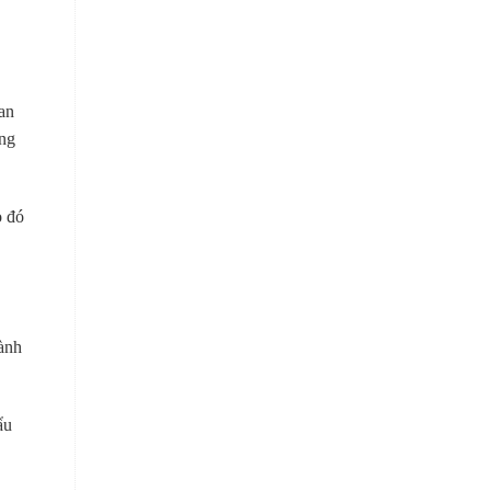
an
úng
o đó
gành
ẩu