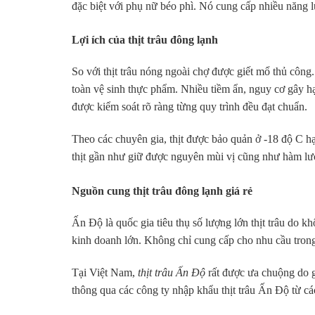
đặc biệt với phụ nữ béo phì. Nó cung cấp nhiều năng 
Lợi ích của thịt trâu đông lạnh
So với thịt trâu nóng ngoài chợ được giết mổ thủ cô
toàn vệ sinh thực phẩm. Nhiều tiềm ẩn, nguy cơ gây hạ
được kiểm soát rõ ràng từng quy trình đều đạt chuẩn.
Theo các chuyên gia, thịt được bảo quản ở -18 độ C hạ
thịt gần như giữ được nguyên mùi vị cũng như hàm lượ
Nguồn cung thịt trâu đông lạnh giá rẻ
Ấn Độ là quốc gia tiêu thụ số lượng lớn thịt trâu do khô
kinh doanh lớn. Không chỉ cung cấp cho nhu cầu tron
Tại Việt Nam,
thịt trâu Ấn Độ
rất được ưa chuộng do 
thông qua các công ty nhập khẩu thịt trâu Ấn Độ từ c