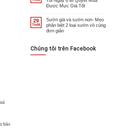
Túi Ngay 6 Bí Quyết Mua
Được Mực Giá Tốt
Sườn già và sườn non- Mẹo
29
phân biệt 2 loại sườn vô cùng
Th08
đơn giản
Chúng tôi trên Facebook
quá
m bảo