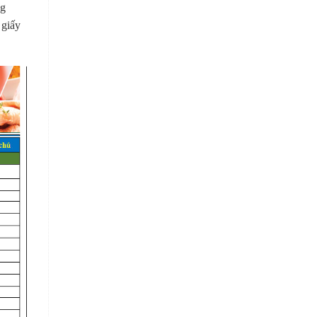
ng
 giấy