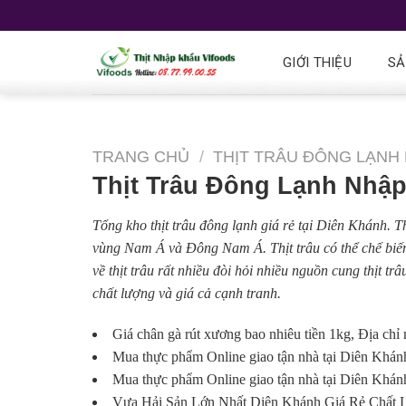
GIỚI THIỆU
SẢ
TRANG CHỦ
/
THỊT TRÂU ĐÔNG LẠNH
Thịt Trâu Đông Lạnh Nhậ
Tổng kho thịt trâu đông lạnh giá rẻ tại Diên Khánh. T
vùng Nam Á và Đông Nam Á. Thịt trâu có thể chế biến
về thịt trâu rất nhiều đòi hỏi nhiều nguồn cung thịt 
chất lượng và giá cả cạnh tranh.
Giá chân gà rút xương bao nhiêu tiền 1kg, Địa chỉ 
Mua thực phẩm Online giao tận nhà tại Diên Khán
Mua thực phẩm Online giao tận nhà tại Diên Khán
Vựa Hải Sản Lớn Nhất Diên Khánh Giá Rẻ Chất 