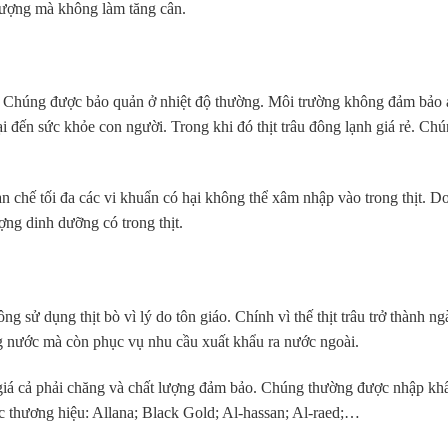
lượng mà không làm tăng cân.
ng. Chúng được bảo quản ở nhiệt độ thường. Môi trường không đảm bảo 
i đến sức khỏe con người. Trong khi đó thịt trâu đông lạnh giá rẻ. Ch
n chế tối đa các vi khuẩn có hại không thể xâm nhập vào trong thịt. D
ng dinh dưỡng có trong thịt.
ng sử dụng thịt bò vì lý do tôn giáo. Chính vì thế thịt trâu trở thành n
g nước mà còn phục vụ nhu cầu xuất khẩu ra nước ngoài.
giá cả phải chăng và chất lượng đảm bảo. Chúng thường được nhập kh
ác thương hiệu: Allana; Black Gold; Al-hassan; Al-raed;…