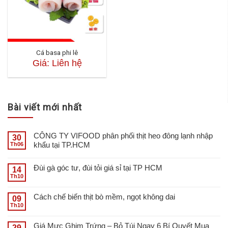
Cá basa phi lê
Giá: Liên hệ
Bài viết mới nhất
CÔNG TY VIFOOD phân phối thịt heo đông lạnh nhập
30
khẩu tại TP.HCM
Th06
Đùi gà góc tư, đùi tỏi giá sỉ tại TP HCM
14
Th10
Cách chế biến thịt bò mềm, ngọt không dai
09
Th10
Giá Mực Ghim Trứng – Bỏ Túi Ngay 6 Bí Quyết Mua
29