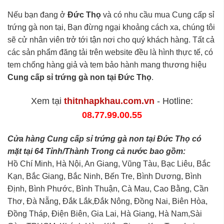
Nếu bạn đang ở
Đức Thọ
và có nhu cầu mua Cung cấp sỉ
trứng gà non tại, Bạn đừng ngại khoảng cách xa, chúng tôi
sẽ cử nhân viên trở tới tận nơi cho quý khách hàng. Tất cả
các sản phẩm đăng tải trên website đều là hình thực tế, có
tem chống hàng giả và tem bảo hành mang thương hiệu
Cung cấp sỉ trứng gà non tại Đức Thọ
.
Xem tại
thitnhapkhau.com.vn
- Hotline:
08.77.99.00.55
Cửa hàng Cung cấp sỉ trứng gà non tại Đức Thọ có
mặt tại 64 Tỉnh/Thành Trong cả nước bao gồm:
Hồ Chí Minh, Hà Nội, An Giang, Vũng Tàu, Bạc Liêu, Bắc
Kạn, Bắc Giang, Bắc Ninh, Bến Tre, Bình Dương, Bình
Định, Bình Phước, Bình Thuận, Cà Mau, Cao Bằng, Cần
Thơ, Đà Nẵng, Đắk Lắk,Đắk Nông, Đồng Nai, Biên Hòa,
Đồng Tháp, Điện Biên, Gia Lai, Hà Giang, Hà Nam,Sài