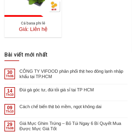
Cá basa phi lê
Giá: Liên hệ
Bài viết mới nhất
CÔNG TY VIFOOD phân phối thịt heo đông lạnh nhập
30
khẩu tại TP.HCM
Th06
Đùi gà góc tư, đùi tỏi giá sỉ tại TP HCM
14
Th10
Cách chế biến thịt bò mềm, ngọt không dai
09
Th10
Giá Mực Ghim Trứng – Bỏ Túi Ngay 6 Bí Quyết Mua
29
Được Mực Giá Tốt
Th08