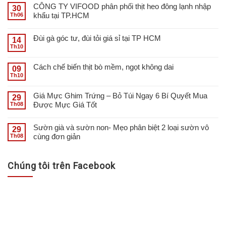
CÔNG TY VIFOOD phân phối thịt heo đông lạnh nhập
30
khẩu tại TP.HCM
Th06
Đùi gà góc tư, đùi tỏi giá sỉ tại TP HCM
14
Th10
Cách chế biến thịt bò mềm, ngọt không dai
09
Th10
Giá Mực Ghim Trứng – Bỏ Túi Ngay 6 Bí Quyết Mua
29
Được Mực Giá Tốt
Th08
Sườn già và sườn non- Mẹo phân biệt 2 loại sườn vô
29
cùng đơn giản
Th08
Chúng tôi trên Facebook