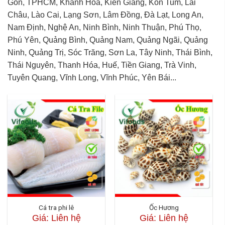
Gòn, TPHCM, Khánh Hòa, Kiên Giang, Kon Tum, Lai
Châu, Lào Cai, Lạng Sơn, Lâm Đồng, Đà Lạt, Long An,
Nam Định, Nghệ An, Ninh Bình, Ninh Thuận, Phú Thọ,
Phú Yên, Quảng Bình, Quảng Nam, Quảng Ngãi, Quảng
Ninh, Quảng Trị, Sóc Trăng, Sơn La, Tây Ninh, Thái Bình,
Thái Nguyên, Thanh Hóa, Huế, Tiền Giang, Trà Vinh,
Tuyên Quang, Vĩnh Long, Vĩnh Phúc, Yên Bái...
Cá tra phi lê
Ốc Hương
Giá: Liên hệ
Giá: Liên hệ